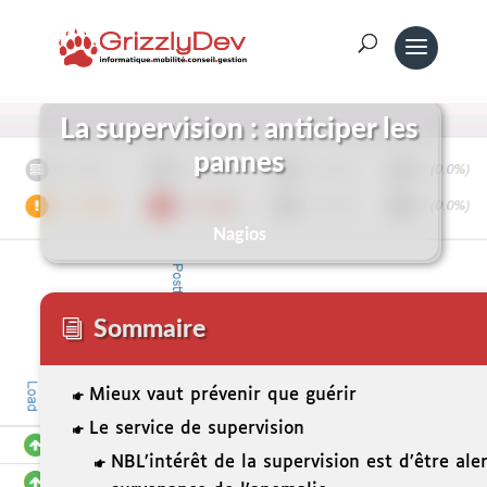
La supervision : anticiper les
pannes
Nagios
Sommaire
i
Mieux vaut prévenir que guérir

Le service de supervision

NBL’intérêt de la supervision est d’être ale
