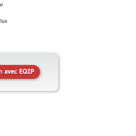
r
lus
n avec EQIP