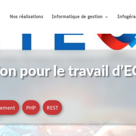
Nos réalisations
Informatique de gestion
Infogéra
on pour le travail d’
pement
,
PHP
,
REST