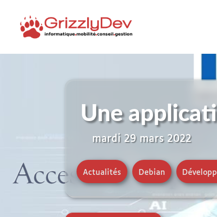
Une applicati
mardi 29 mars 2022
Actualités
,
Debian
,
Dévelop