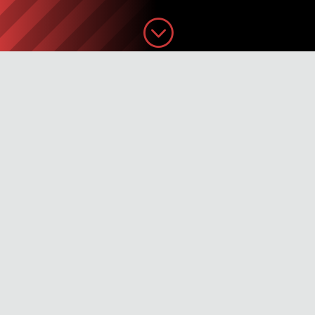
;
Depuis 1997, GrizzlyDev est votre interlocuteur
privilégié pour tout ce qui touche à l’univers des
logiciels à usage professionnel. Bien plus qu’une
simple prestation de création ou d’adaptation
logicielle, nous vous apportons notre capacité
d’analyse des
besoins spécifiques
à votre métier
et nous les traduisons dans des outils
informatiques
adaptés à votre usage et aux
dernières technologies actuelles et à venir.